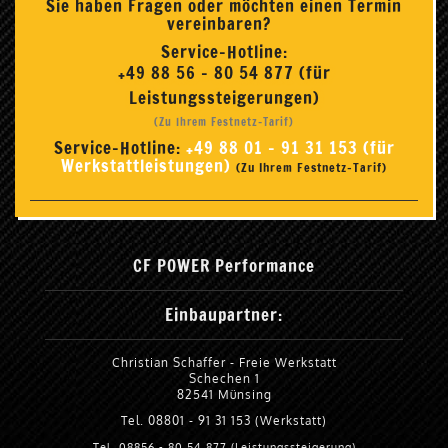
Sie haben Fragen oder möchten einen Termin
vereinbaren?
Service-Hotline:
+49 88 56 - 80 54 877 (für
Leistungssteigerungen)
(Zu Ihrem Festnetz-Tarif)
Service-Hotline:
+49 88 01 - 91 31 153 (für
Werkstattleistungen)
(Zu Ihrem Festnetz-Tarif)
CF POWER Performance
Einbaupartner:
Christian Schaffer - Freie Werkstatt
Schechen 1
82541 Münsing
Tel. 08801 - 91 31 153 (Werkstatt)
Tel. 08856 - 80 54 877 (Leistungssteigerung)