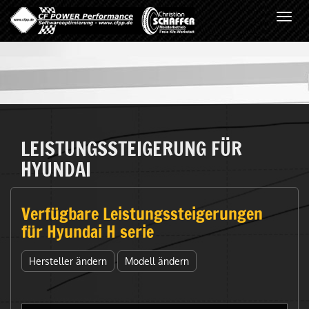
Toggl
navig
LEISTUNGSSTEIGERUNG FÜR
HYUNDAI
Verfügbare Leistungssteigerungen
für Hyundai H serie
Hersteller ändern
Modell ändern