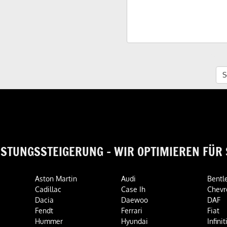
*) Pf
S
ISTUNGSSTEIGERUNG - WIR OPTIMIEREN FÜR 
Aston Martin
Audi
Bentl
Cadillac
Case Ih
Chevr
Dacia
Daewoo
DAF
Fendt
Ferrari
Fiat
Hummer
Hyundai
Infinit