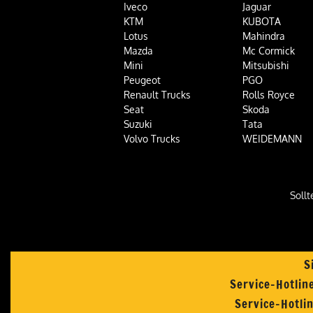
Iveco
Jaguar
KTM
KUBOTA
Lotus
Mahindra
Mazda
Mc Cormick
Mini
Mitsubishi
Peugeot
PGO
Renault Trucks
Rolls Royce
Seat
Skoda
Suzuki
Tata
Volvo Trucks
WEIDEMANN
Sollt
S
Service-Hotlin
Service-Hotli