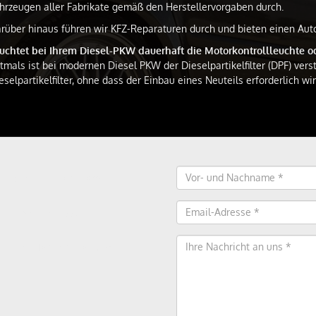
hrzeugen aller Fabrikate gemäß den Herstellervorgaben durch.
rüber hinaus führen wir KFZ-Reparaturen durch und bieten einen Auto
uchtet bei Ihrem Diesel-PKW dauerhaft die Motorkontrollleuchte 
tmals ist bei modernen Diesel PKW der Dieselpartikelfilter (DPF) verst
eselpartikelfilter, ohne dass der Einbau eines Neuteils erforderlich wir
Vor- und Nachname
Email-Adresse
Ihre Nachricht an uns