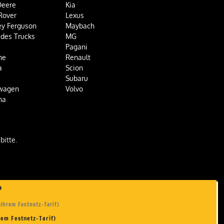
Deere
Kia
Rover
Lexus
y Ferguson
Maybach
des Trucks
MG
Pagani
he
Renault
a
Scion
Subaru
wagen
Volvo
ha
bitte.
n?
 Ihrem Festnetz-Tarif)
rem Festnetz-Tarif)