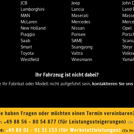
JCB
Jeep
John 
Lamborghini
Lancia
Land 
MAN
Maserati
Masse
McLaren
Mercedes
Merce
New Holland
Nissan
Opel
Piaggio
Ponsee
Porsc
Saab
SAME
Scani
Smart
Ssangyong
Steyr
Toyota
Valtra
Volks
Westfield
Wiesmann
Yama
Ihr Fahrzeug ist nicht dabei?
e Ihr Fabrikat oder Modell nicht aufgeführt sein,
kontaktieren Sie uns
ie haben Fragen oder möchten einen Termin vereinbare
e:
+49 88 56 - 80 54 877 (für Leistungssteigerungen)
(Zu
ne:
+49 88 01 - 91 31 153 (für Werkstattleistungen)
(Zu Ih