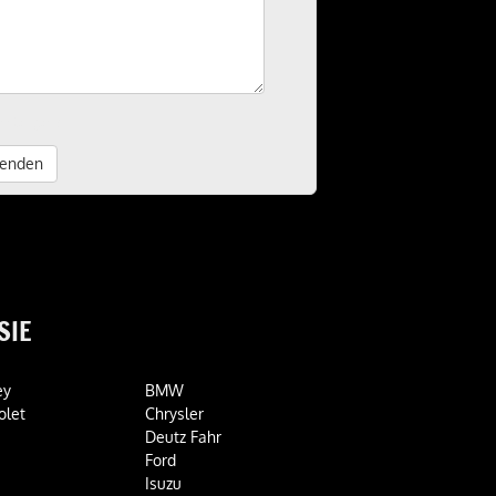
lichtangaben
enden
SIE
ey
BMW
olet
Chrysler
Deutz Fahr
Ford
i
Isuzu